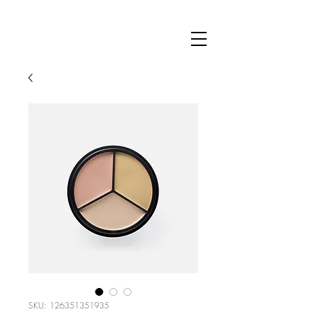
SKU: 126351351935